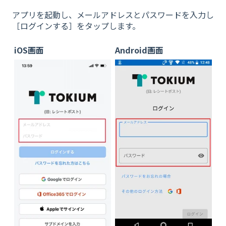
アプリを起動し、メールアドレスとパスワードを入力し
［ログインする］をタップします。
iOS画面
Android画面