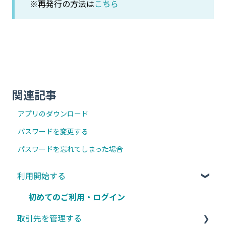
※再発行の方法は
こちら
関連記事
アプリのダウンロード
パスワードを変更する
パスワードを忘れてしまった場合
利用開始する
初めてのご利用・ログイン
取引先を管理する