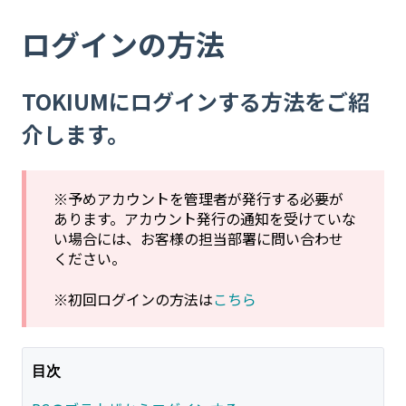
ログインの方法
TOKIUMにログインする方法をご紹
介します。
※予めアカウントを管理者が発行する必要が
あります。アカウント発行の通知を受けていな
い場合には、お客様の担当部署に問い合わせ
ください。
※初回ログインの方法は
こちら
目次