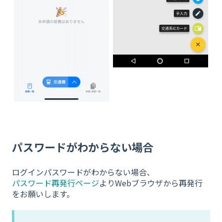
パスワードがわからない場合
ログインパスワードがわからない場合、
パスワード再発行ページ
よりWebブラウザから再発行
をお願いします。